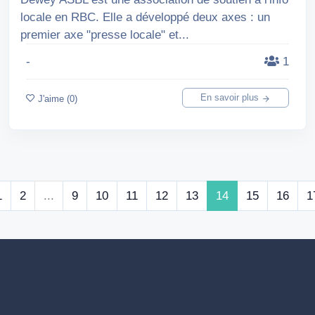
locale en RBC. Elle a développé deux axes : un
premier axe "presse locale" et...
-
1
En savoir plus
J'aime (0)
1
2
...
9
10
11
12
13
14
15
16
1