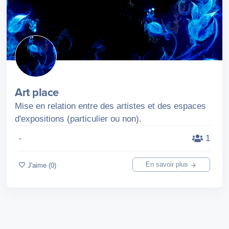
Art place
Mise en relation entre des artistes et des espaces
d'expositions (particulier ou non).
-
1
En savoir plus
J'aime (0)