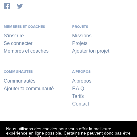
MEMBRES ET COACHES
PROJETS
S'inscrire
Missions
Se connecter
Projets
Membres et coaches
Ajouter ton projet
COMMUNAUTÉS
A PROPOS
Communautés
A propos
Ajouter ta communauté
F.A.Q
Tarifs
Contact
Nous utilisons des cookies pour vous offrir la meilleure
expérience en ligne possible. Certains ne peuvent donc pas être