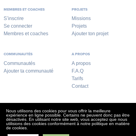
MEMBRES ET COACHES
PROJETS
S'inscrire
Missions
Se connecter
Projets
Membres et coaches
Ajouter ton projet
COMMUNAUTÉS
A PROPOS
Communautés
A propos
Ajouter ta communauté
F.A.Q
Tarifs
Contact
Nous utilisons des cookies pour vous offrir la meilleure
expérience en ligne possible. Certains ne peuvent donc pas être
désactivés. En utilisant notre site web, vous acceptez que nous
utilisions des cookies conformément à notre politique en matière
de cookies.
Conditions générales
-
Vie privée
- Réalisé par
Co-Labs ASBL