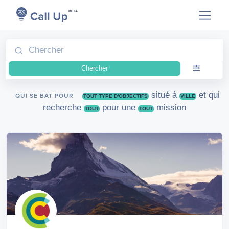
BETA
Chercher
situé à
et qui
QUI SE BAT POUR
TOUT TYPE D'OBJECTIFS
VILLE
recherche
pour une
mission
TOUT
TOUT